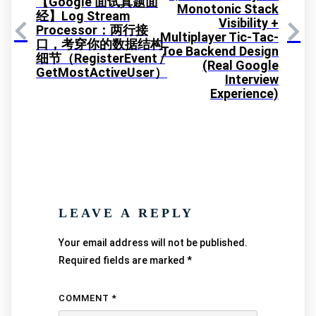
【Google 面试真题面
Monotonic Stack
经】Log Stream
Visibility +
Processor：两行接
Multiplayer Tic-Tac-
口，考穿你的数据结构
Toe Backend Design
细节（RegisterEvent /
(Real Google
GetMostActiveUser）
Interview
Experience)
LEAVE A REPLY
Your email address will not be published.
Required fields are marked
*
COMMENT
*