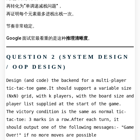
再转化为“单调递减栈问题”，
再证明每个元素最多进栈出栈一次。
节奏非常稳定。
Google 面试官最看重的是这种
推理清晰度
。
QUESTION 2 (SYSTEM DESIGN
/ OOP DESIGN)
Design (and code) the backend for a multi-player 
tic-tac-toe game.It should support a variable size 
(NxN) grid, with k players, with the board size and 
player list supplied at the start of the game.
The victory condition is the same as normal tic-
tac-toe: 3 marks in a row.After each turn, it 
should output one of the following messages:- "Game 
Over!" if no more moves are possible