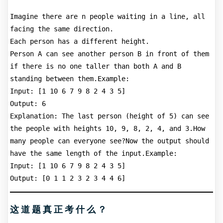
Imagine there are n people waiting in a line, all 
facing the same direction.
Each person has a different height.
Person A can see another person B in front of them 
if there is no one taller than both A and B 
standing between them.Example:
Input: [1 10 6 7 9 8 2 4 3 5]
Output: 6
Explanation: The last person (height of 5) can see 
the people with heights 10, 9, 8, 2, 4, and 3.How 
many people can everyone see?Now the output should 
have the same length of the input.Example:
Input: [1 10 6 7 9 8 2 4 3 5]
Output: [0 1 1 2 3 2 3 4 4 6]
这道题真正考什么？