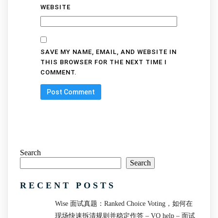
WEBSITE
SAVE MY NAME, EMAIL, AND WEBSITE IN
THIS BROWSER FOR THE NEXT TIME I
COMMENT.
Search
Search
RECENT POSTS
Wise 面试真题：Ranked Choice Voting，如何在
现场快速拆清规则并稳定作答 – VO help – 面试