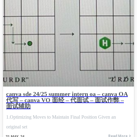
canva sde 24/25 summer intern oa – canva OA
代写 – canva VO 面经 – 代面试 – 面试作弊 –
面试辅助
1.Optimizing Moves to Maintain Final Position Given an
original set
Read More
21
MAY, 24