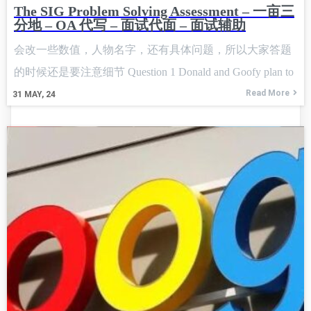
The SIG Problem Solving Assessment – 一亩三
分地 – OA 代写 – 面试代面 – 面试辅助
会改一些数值，人物名字，还有具体问题，所以大家答题
的时候还是要注意细节 Question 1 Donald and Goofy plan to
meet at
Read More
31
MAY, 24