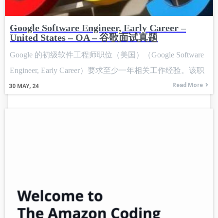
Google Software Engineer, Early Career –
United States – OA – 谷歌面试真题
Google 的初级软件工程师职位（美国）（Google Software
Engineer, Early Career）要求至少一年相关工作经验。该职
位的申请者已收到一份时长不超过30分钟的在线评估测
Read More
30
MAY, 24
试，截止日期为太平洋时间6月1日凌晨5:45。 据悉，此次
OA均为性格测试，csoahelp在这里帮不上什么忙，大家按
照自己最真实积极的想法做题即可，一定不要浪费此次珍
贵的机会。 等待OA做完之后，紧接着是VO，我们一起看
看其中一位候选人接受到的真题吧。 面试题：寻找 k