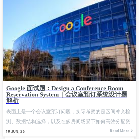
Google 面试题：Design a Conference Room
Reservation System｜会议室预订系统设计题
解析
表面上是一个会议室预订问题，实际考察的是区间冲突检
测、数据结构选择，以及在多房间场景下如何高效分配资
源。 思路是：每个会议室维护自己的预约列表。每次新会
Read More
19
JUN, 26