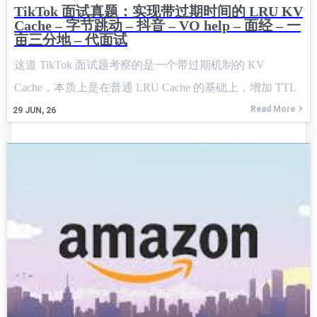
TikTok 面试真题：实现带过期时间的 LRU KV
Cache – 字节跳动 – 抖音 – VO help – 面经 – 一
亩三分地 – 代面试
这道 TikTok 面试题考察的是一个带过期机制的 KV
Cache，本质上是在普通 LRU Cache 的基础上，增加 TTL
过期判断。
Read More
29
JUN, 26