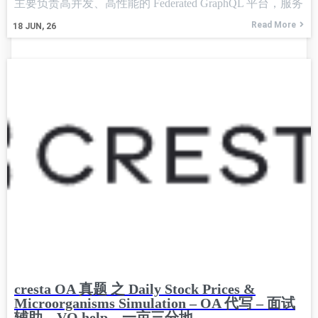
主要负责高并发、高性能的 Federated GraphQL 平台，服务
于
Read More
18
JUN, 26
cresta OA 真题 之 Daily Stock Prices &
Microorganisms Simulation – OA 代写 – 面试
辅助 – VO help – 一亩三分地