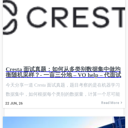
Cresta 面试真题：如何从多类别数据集中做均
衡随机采样？- 一亩三分地 – VO help – 代面试
今天分享一道 Cresta 面试真题，题目考察的是在机器学习
数据集中，如何根据每个类别的数据量，计算一个尽可能
均衡的采样方案。 题目英文原文整理 You have a dataset
Read More
22
JUN, 26
which contains