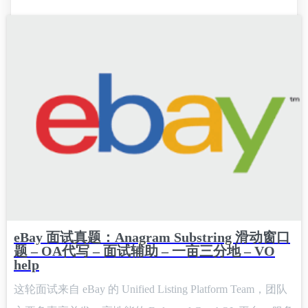
议进来时，检查它和该房间已有会议是否重叠。如果不重
叠，就可以插入并返回该房间的预约 ID。区间判断的核心
是：两个会议 [start1, end1) 和 [start2, end2) 不冲突，当且仅
当 end1
eBay 面试真题：Anagram Substring 滑动窗口
题 – OA代写 – 面试辅助 – 一亩三分地 – VO
help
这轮面试来自 eBay 的 Unified Listing Platform Team，团队