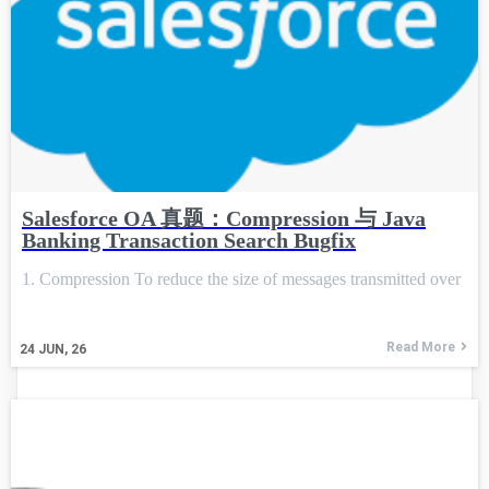
Salesforce OA 真题：Compression 与 Java
Banking Transaction Search Bugfix
1. Compression To reduce the size of messages transmitted over
Read More
24
JUN, 26