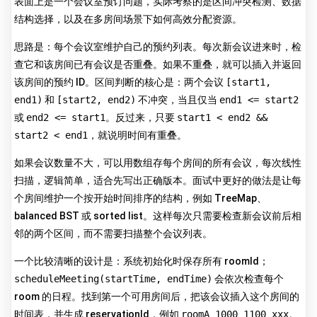
表面上是一个会议室预订问题，实际考察的是区间冲突检测、数据
结构选择，以及在多房间场景下如何高效分配资源。
思路是：每个会议室维护自己的预约列表。每次新会议进来时，检
查它和该房间已有会议是否重叠。如果不重叠，就可以插入并返回
该房间的预约 ID。区间判断的核心是：两个会议
[start1,
end1)
和
[start2, end2)
不冲突，当且仅当
end1 <= start2
或
end2 <= start1
。反过来，只要
start1 < end2 &&
start2 < end1
，就说明时间有重叠。
如果会议数量不大，可以用数组存每个房间的所有会议，每次线性
扫描，逻辑简单，适合先写出正确版本。面试中更好的做法是让每
个房间维护一个按开始时间排序的结构，例如 TreeMap、
balanced BST 或 sorted list。这样每次只需要检查新会议前后相
邻的两个区间，而不需要扫描整个会议列表。
一个比较清晰的设计是：系统初始化时保存所有 roomId；
scheduleMeeting(startTime, endTime)
会依次检查每个
room 的日程。找到第一个可用房间后，把该会议插入这个房间的
时间表，并生成 reservationId，例如
roomA_1000_1100_xxx
。