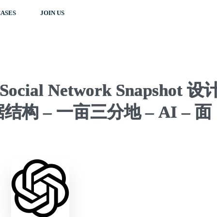
ASES
JOIN US
ial Network Snapshot 设
 – 一亩三分地 – AI – 面