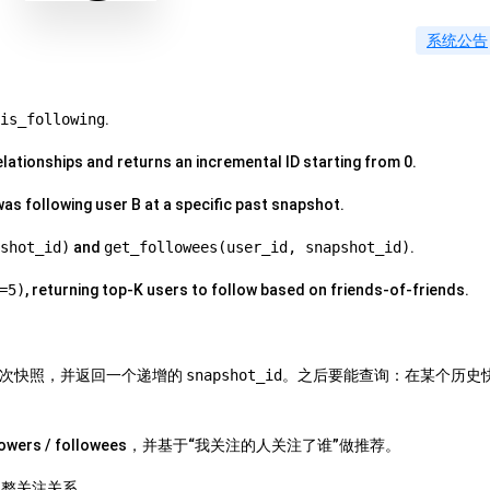
系统公告
is_following
.
elationships and returns an incremental ID starting from 0.
s following user B at a specific past snapshot.
shot_id)
and
get_followees(user_id, snapshot_id)
.
=5)
, returning top-K users to follow based on friends-of-friends.
一次快照，并返回一个递增的
snapshot_id
。之后要能查询：在某个历史
ers / followees，并基于“我关注的人关注了谁”做推荐。
整关注关系。