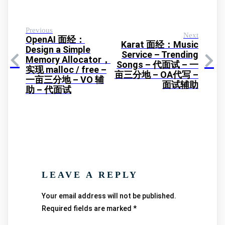
Previous
Next
OpenAI 面经：
Karat 面经：Music
Design a Simple
Service – Trending
Memory Allocator，
Songs – 代面试 – 一
实现 malloc / free –
亩三分地 – OA代写 –
一亩三分地 – VO 辅
面试辅助
助 – 代面试
LEAVE A REPLY
Your email address will not be published.
Required fields are marked
*