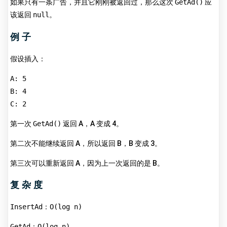
如果只有一条广告，并且它刚刚被返回过，那么这次
GetAd()
应
该返回
null
。
例子
假设插入：
A: 5
B: 4
C: 2
第一次
GetAd()
返回 A，A 变成 4。
第二次不能继续返回 A，所以返回 B，B 变成 3。
第三次可以重新返回 A，因为上一次返回的是 B。
复杂度
InsertAd
：
O(log n)
GetAd
：
O(log n)