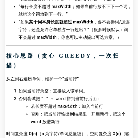
“每行长度不超过 maxWidth；如果当前行放不下下一个词，
就把这个词放到下一行。”
“如果
某个词本身长度就超过 maxWidth
，要不要拆词/加连
字符，还是允许它单独占一行超出？”（很多时候默认：词
不会超过 maxWidth；你也可以主动提出可选方案。）
核心思路（贪心 GREEDY，一次扫
描）
从左到右遍历单词，维护一个“当前行”：
如果当前行为空：直接放入该单词。
否则尝试把
" " + word
拼到当前行后面：
若长度不超过
maxWidth
：加入当前行
否则：把当前行输出到结果里，开启新行，把这个
word 放进新行
时间复杂度
O(n)
（n 为字符/单词总量级），空间复杂度
O(n)
（输