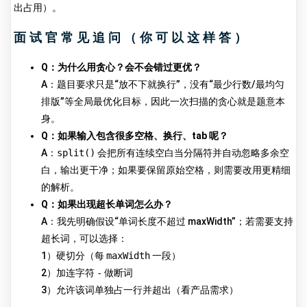
出占用）。
面试官常见追问（你可以这样答）
Q：为什么用贪心？会不会错过更优？
A：题目要求只是“放不下就换行”，没有“最少行数/最均匀
排版”等全局最优化目标，因此一次扫描的贪心就是题意本
身。
Q：如果输入包含很多空格、换行、tab 呢？
A：
split()
会把所有连续空白当分隔符并自动忽略多余空
白，输出更干净；如果要保留原始空格，则需要改用更精细
的解析。
Q：如果出现超长单词怎么办？
A：我先明确假设“单词长度不超过 maxWidth”；若需要支持
超长词，可以选择：
1）硬切分（每
maxWidth
一段）
2）加连字符
-
做断词
3）允许该词单独占一行并超出（看产品需求）