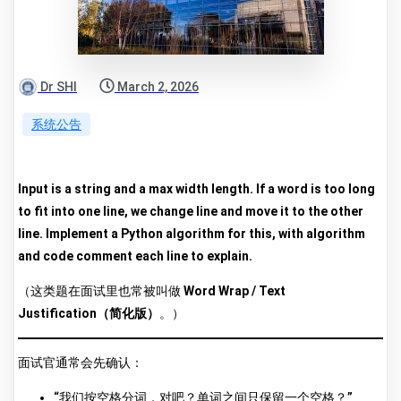
Dr SHI
March 2, 2026
系统公告
Input is a string and a max width length. If a word is too long
to fit into one line, we change line and move it to the other
line. Implement a Python algorithm for this, with algorithm
and code comment each line to explain.
（这类题在面试里也常被叫做
Word Wrap / Text
Justification（简化版）
。）
面试官通常会先确认：
“我们按空格分词，对吧？单词之间只保留一个空格？”