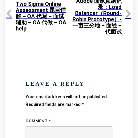
Adobe 面试真题记
Two Sigma Online
录：Load
Assessment 题目详
Balancer（Round-
解 – OA 代写 – 面试
Robin Prototype）-
辅助 – OA 代做 – OA
一亩三分地 – 面经 –
help
代面试
LEAVE A REPLY
Your email address will not be published.
Required fields are marked
*
COMMENT
*