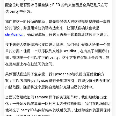
配桌位时是否要求尽量坐满；FIFO 的约束范围是全局还是只在可
选 party 中生效。
我们在这一阶段做的辅助，是先帮候选人把这些规则整理成一套自
洽的假设，并且用简短的话表达出来，让面试官确认也就是
clarification
。确认完成后，候选人再基于这套规则继续往下设计。
接下来进入数据结构和接口设计阶段。我们先让候选人给出一个简
单的方案：使用一个顺序队列来维护 waitlist，在有桌子时顺序扫
描，找到第一个可以坐下的 party。这个方案在逻辑上是通的，但
在复杂度上存在被追问的空间。
果然面试官追问了复杂度，我们csoahelp随机提出更优化的方
案：可以考虑按 party size 进行分组或索引，以减少每次匹配时的
扫描范围。随后将这个思路自然地补充进自己的设计中。
当面试官继续追问 remove 操作的实现细节时，我们继续给出优
化：一开始发现仅靠单一队列不太方便精确删除。我们在现场辅助
他补充了 party ID 与内部结构的映射关系，让移除操作的逻辑保持