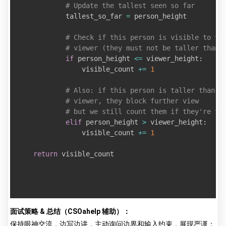
# Update the tallest seen so far
            tallest_so_far 
=
 person_height

# Check if this person is visible to th
# viewer (they must not be taller than 
if
 person_height 
<=
 viewer_height
:
                visible_count 
+=
1
# Also: if this person is taller than t
# viewer, they block further view
# but we still count them if they're th
elif
 person_height 
>
 viewer_height
:
                visible_count 
+=
1
return
 visible_count

面试策略 & 总结（CSOahelp 辅助）：
保持眼神交流，边写边讲，主动询问边界和输入约束，展现严谨；