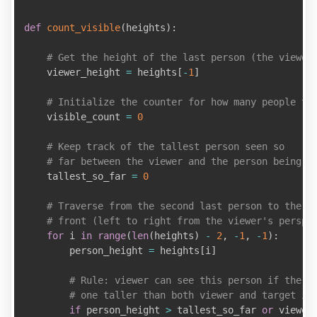
def
count_visible
(
heights
)
:
# Get the height of the last person (the viewer
    viewer_height 
=
 heights
[
-
1
]
# Initialize the counter for how many people th
    visible_count 
=
0
# Keep track of the tallest person seen so 
# far between the viewer and the person being e
    tallest_so_far 
=
0
# Traverse from the second last person to the
# front (left to right from the viewer's perspe
for
 i 
in
range
(
len
(
heights
)
-
2
,
-
1
,
-
1
)
:
        person_height 
=
 heights
[
i
]
# Rule: viewer can see this person if there
# one taller than both viewer and target in
if
 person_height 
>
 tallest_so_far 
or
 viewer