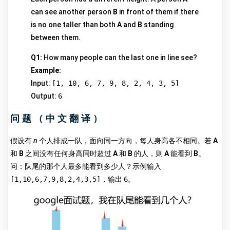
can see another person
B
in front of them if there
is no one taller than both
A
and
B
standing
between them.
Q1:
How many people can the last one in line see?
Example:
Input:
[1, 10, 6, 7, 9, 8, 2, 4, 3, 5]
Output:
6
问题（中文翻译）
假设有
n
个人排成一队，面向同一方向，每人身高各不相同。若
A
和
B
之间没有任何身高同时超过
A
和
B
的人，则
A
能看到
B
。
问：队尾的那个人最多能看到多少人？示例输入
[1,10,6,7,9,8,2,4,3,5]
，输出
6
。