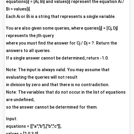
equations[i] = [Ai, Bi] and values[i] represent the equation Ai /
Bi = values[i].
Each Ai or Bi is a string that represents a single variable.
You are also given some queries, where queries[j] = [Cj, Dj]
represents the jth query
where you must find the answer for Cj / Dj = ?. Return the
answers to all queries.
If a single answer cannot be determined, return -1.0.
Note: The input is always valid. You may assume that
evaluating the queries will not result
in division by zero and that there is no contradiction.
Note: The variables that do not occur in the list of equations
are undefined,
so the answer cannot be determined for them.
Input:
equations = [["a","b"],["b","c"]],
values = [2.0,3.0],