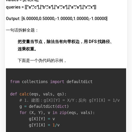
queries = [["a","c"],["b","a"],["a","e"],["a","a"],["x","x"]]
Output: [6.00000,0.50000,-1.00000,1.00000,-1.00000]
一句话拆解全题：
把变量当节点，除法当有向带权边，用 DFS 找路径、
连乘权重。
下面是一个伪代码的示例，
from
 collections 
import
 defaultdict

def
calc
(
eqs
,
 vals
,
 qs
)
:
# 1. 建图：g[X][Y] = X/Y；反向 g[Y][X] = 1/v
    g 
=
 defaultdict
(
dict
)
for
(
X
,
 Y
)
,
 v 
in
zip
(
eqs
,
 vals
)
:
        g
[
X
]
[
Y
]
=
 v

        g
[
Y
]
[
X
]
=
1
/
v
