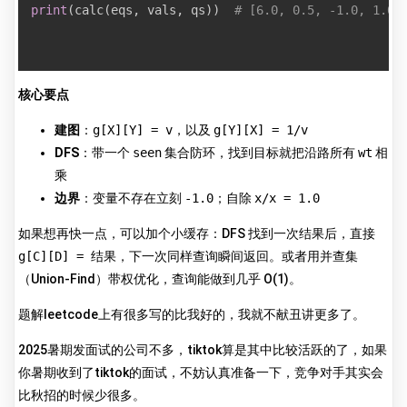
print
(
calc
(
eqs
,
 vals
,
 qs
)
)
# [6.0, 0.5, -1.0, 1.0,
核心要点
建图
：
g[X][Y] = v
，以及
g[Y][X] = 1/v
DFS
：带一个
seen
集合防环，找到目标就把沿路所有
wt
相
乘
边界
：变量不存在立刻
-1.0
；自除
x/x = 1.0
如果想再快一点，可以加个小缓存：DFS 找到一次结果后，直接
g[C][D] = 结果
，下一次同样查询瞬间返回。或者用并查集
（Union-Find）带权优化，查询能做到几乎 O(1)。
题解leetcode上有很多写的比我好的，我就不献丑讲更多了。
2025暑期发面试的公司不多，tiktok算是其中比较活跃的了，如果
你暑期收到了tiktok的面试，不妨认真准备一下，竞争对手其实会
比秋招的时候少很多。