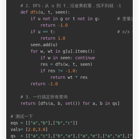
# 2. DFS：从 u 到 t，沿途乘权重，找不到就 -1
def
dfs
(
u
,
 t
,
 seen
)
:
if
 u 
not
in
 g 
or
 t 
not
in
 g
:
# 变量没
return
-
1.0
if
 u 
==
 t
:
# x/x = 
return
1.0
        seen
.
add
(
u
)
for
 w
,
 wt 
in
 g
[
u
]
.
items
(
)
:
if
 w 
in
 seen
:
continue
            res 
=
 dfs
(
w
,
 t
,
 seen
)
if
 res 
!=
-
1.0
:
return
 wt 
*
 res

return
-
1.0
# 3. 一行搞定所有查询
return
[
dfs
(
a
,
 b
,
set
(
)
)
for
 a
,
 b 
in
 qs
]
# 测试一下
eqs 
=
[
[
"a"
,
"b"
]
,
[
"b"
,
"c"
]
]
vals
=
[
2.0
,
3.0
]
qs  
=
[
[
"a"
,
"c"
]
,
[
"b"
,
"a"
]
,
[
"a"
,
"e"
]
,
[
"a"
,
"a"
]
,
[
"x"