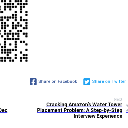
Share on Facebook
Share on Twitter
Next
Cracking Amazon’s Water Tower
Dec
Placement Problem: A Step-by-Step
Interview Experience