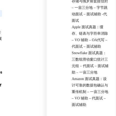
存储与俄罗斯套娃信封
– 一亩三分地 – 字节跳
动面试 – 面试辅助 -代
面试
Apple 面试真题：缓
经
存、链表与字符串消除
展
– VO 辅助 – OA代写 –
代面试 – 面试辅助
Snowflake 面试真题：
三数组滑动窗口统计三
元组 – 代面试 – 面试辅
es
助 – 一亩三分地
Amazon 面试真题：设
f
计可靠的数据包确认与
重传机制 – 一亩三分地
– VO 辅助 – 代面试 –
面试辅助