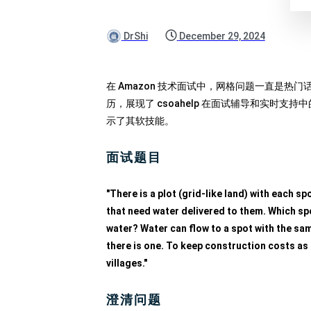
DrShi
December 29, 2024
在 Amazon 技术面试中，网格问题一直是
历，展现了 csoahelp 在面试辅导和实时支持
示了其软技能。
面试题目
"There is a plot (grid-like land) with each sp
that need water delivered to them. Which spot
water? Water can flow to a spot with the same
there is one. To keep construction costs as l
villages."
澄清问题