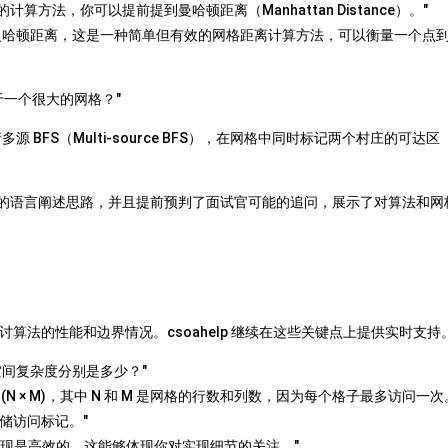
算方法，你可以提前提到曼哈顿距离（Manhattan Distance）。"
曼哈顿距离，这是一种简单但有效的网格距离计算方法，可以衡量一个点
于一个很大的网格？"
 BFS（Multi-source BFS），在网格中同时标记两个村庄的可达区
理清晰的语言阐述思路，并且提前预判了面试官可能的追问，展示了对算法和网
算法的性能和边界情况。csoahelp 继续在这些关键点上提供实时支持
空间复杂度分别是多少？"
N × M)，其中 N 和 M 是网格的行数和列数，因为每个格子最多访问一次
存储访问标记。"
列实现是高效的，这能够体现你对实现细节的关注。"