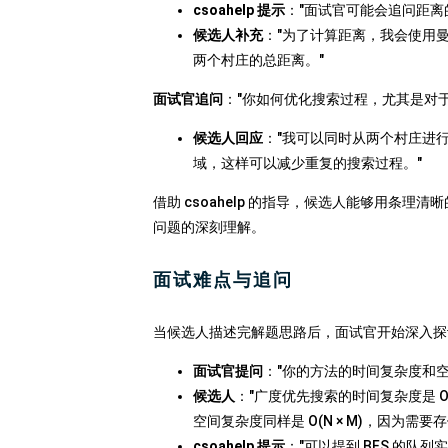
csoahelp 提示
："面试官可能会追问距离的计
候选人补充
："为了计算距离，我会使用
两个村庄的总距离。"
面试官追问
："你如何优化搜索过程，尤其是对
候选人回应
："我可以同时从两个村庄进行多源
域，这样可以减少重复的搜索过程。"
借助 csoahelp 的指导，候选人能够用条
问题的深刻理解。
面试难点与追问
当候选人描述完解题思路后，面试官开始深入探讨
面试官提问
："你的方法的时间复杂度和
候选人
："广度优先搜索的时间复杂度是 O(
空间复杂度同样是 O(N × M)，因为需要
csoahelp 提示
："可以提到 BFS 的队