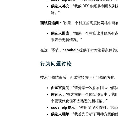
候选人补充
："我的 BFS 实现将利用
能。"
面试官追问
："如果一个村庄的高度比网格中所
候选人回应
："如果一个村庄比其他所有点
来表示无解情况。"
在这一环节，csoahelp 提供了针对边界条
行为问题讨论
技术问题结束后，面试官转向行为问题的考察。cs
面试官提问
："请分享一次你在团队中解决
候选人
："在之前的一个团队项目中，我
个更现代化但不太熟悉的新框架。"
csoahelp 提示
："使用 STAR 原则，
候选人继续
："我首先分析了两种方案的