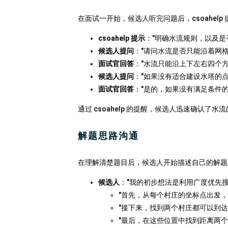
在面试一开始，候选人听完问题后，csoahel
csoahelp 提示
："明确水流规则，以及是
候选人提问
："请问水流是否只能沿着网
面试官回答
："水流只能沿上下左右四个方
候选人提问
："如果没有适合建设水塔的
面试官回答
："是的，如果没有满足条件
通过 csoahelp 的提醒，候选人迅速确认
解题思路沟通
在理解清楚题目后，候选人开始描述自己的解题思路
候选人
："我的初步想法是利用广度优先搜
"首先，从每个村庄的坐标点出发，
"接下来，找到两个村庄都可以到
"最后，在这些位置中找到距离两