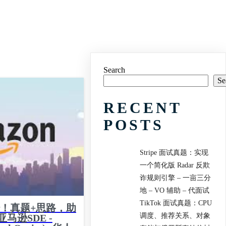
Search
Se
RECENT
POSTS
Stripe 面试真题：实现
一个简化版 Radar 反欺
诈规则引擎 – 一亩三分
地 – VO 辅助 – 代面试
TikTok 面试真题：CPU
经！真题+思路，助
调度、推荐关系、对象
亚马逊SDE -