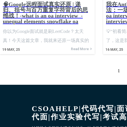
我在共享编辑器中写了个最小可运行逻辑：
🧠Google远程面试真实还原 | 递
我在Ant
归、括号与百万重复字符背后的思
法：一
用一个变量 maxHeight 来记录当前最高的“阻
维战！-what is an oa interview -
oa inter
挡视线的人”，只要一个人比这个 maxHeight
unequal elements snowflake oa
intervie
你以为Google面试就是刷LeetCode？太天
💡“初看
真！今天这篇文章，我就来还原一场真实的
了，这是
Google远程技术面试经历——从候选人如何
Read More
一次系统设
19
MAY, 25
16
MAY, 25
澄清问题，到如何一步步拆题、写出递归逻
& 面试场景
辑、优化性能，再到反问环节的收尾，全流
程实习岗
1
程剖析，保你看完不白走一遍“面试现场”。
安全，团
📍面试背景：远程技术面，45分钟高强度 面
实在。面
试形式：Google Meet远程时间长度：45分钟
两道核心题
岗位：Software Engineer New Grad语言：
试形式 ✍️
CSOAHELP|代码代写|
Python面试官：一位资深工程师，态度温和
代面|作业实验代写|考试
但追问精准题目数量：1道深度题 + 扩展追问