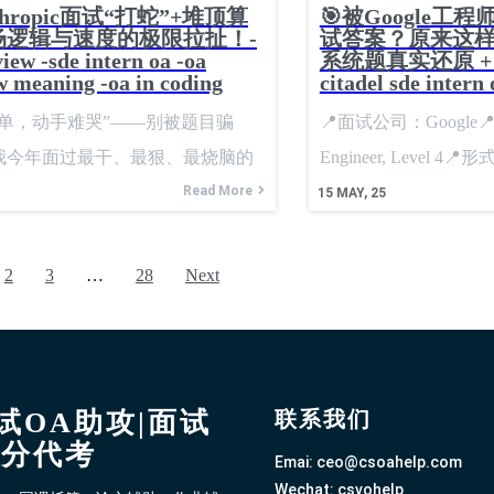
hropic面试“打蛇”+堆顶算
🎯被Google工
场逻辑与速度的极限拉扯！-
试答案？原来这
view -sde intern oa -oa
系统题真实还原 +
w meaning -oa in coding
citadel sde int
简单，动手难哭”——别被题目骗
📍面试公司：Google
我今年面过最干、最狠、最烧脑的
Engineer, Level 4
计+数据结构挑战。 📍公司背景
Read More
Interview📍语言：Py
15
MAY, 25
 这次面的是 Anthropic 的软件工
follow-up 系统思维考察
位。大家都知道，这家公司主打AI
2
3
…
28
Next
队也很硬核，面试节奏快，问题超
试采用远程形式，45分钟内要完成
目，外加10分钟行为问答。 👇 面
面试OA助攻|面试
联系我们
高分代考
Emai: ceo@csoahelp.com
Wechat: csvohelp