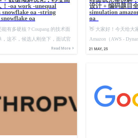
oa work -unequal
设计 + 编码题目全记
要保证高可用和高扩展性，轻松应
 snowflake oa -string
simulation amazo
 snowflake oa
oa
PS的流量。我的核心思路是围绕
集群和令牌桶算法来构建。当请求进来
能有多硬核？Coupang 的技术面
👋 大家好！今天给大
直接放行，而是先向“桶”里申请一
单，这不，候选人刚坐下，面试官
Amazon（AWS - Dy
。我跟面试官解释了如何利用Redis
一道递归题 + 一段数据分布不均
Read More
远程面试全过程复盘。如果
21
MAY, 25
，特别是通过Lua脚本来保证“取
rk 场景分析。是面试，也是实战。 本
技术面好奇、不知道什么是 
更新时间戳”这两步的原子性，避免
还原一场真实的 Coupang 技术远
下的数据不一致问题。我还详细设
程，围绕 算法解题
里的key格式，例如 ratelimit:
}:{user_id}，以及里面存储的字段，包
余的令牌数和上次补充令牌的时
过程像是在白板上和同事讨论技术
觉他对我这种抽丝剥茧、主动沟通
比较满意。