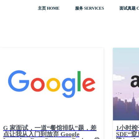
主页 HOME
服务 SERVICES
面试真题 C
G 家面试，一道“餐馆排队”题，差
1小时
点让我从入门到放弃 Google
SDE“