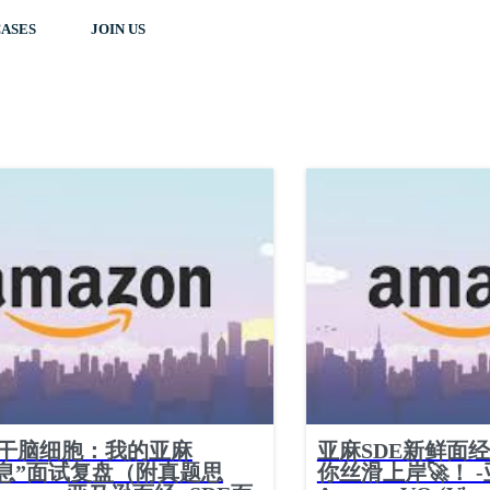
ASES
JOIN US
榨干脑细胞：我的亚麻
亚麻SDE新鲜面
窒息”面试复盘（附真题思
你丝滑上岸🚀！ -