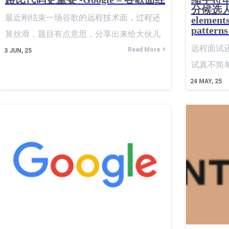
分候选人！-
秒级，还
最近刚结束一场谷歌的远程技术面，过程还
elements
patterns
对上万Q
算丝滑，题目有点意思，分享出来给大伙儿
Redis
远程面试还
攒攒经验值。疫情后 Google 面试全面转线
Read More
3
JUN, 25
时，不是
试真不简
上，刚开场气氛还算轻松，寒暄几句之后，
个“令牌”
就直接甩来
24
MAY, 25
面试官直接在共享文档里打出了题目： 我第
的原子操作
的 Spa
一时间想到的并不是直接暴力双重循环去检
令牌”和“
篇文章完整
查“每一个人是否被挡住”，而是根据规则从
并发场景
程面试过
后往前扫描，这样能顺带模拟“最后一位”的
计了Redis
视角。 我对面试官说了我的大致思路：“我
{api_id
打算从倒数第二个开始往前扫，一边记住当
括当前剩
前看到的最高身高，一边统计有多少人比这
间。整个
个高度高——因为他们就能被最后一个人看
方案，感
到。” 对方点了点头，说“试试看怎么实现”。
的风格还