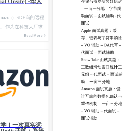
ual Onsite) -华人
存储与俄罗斯套娃信封
– 一亩三分地 – 字节跳
动面试 – 面试辅助 -代
azon）SDE岗的远程
面试
数。作为在科技大厂求
Apple 面试真题：缓
胞，深知一份热乎乎的
Read More
存、链表与字符串消除
赶紧把这次的题目和一
– VO 辅助 – OA代写 –
代面试 – 面试辅助
希望能给正在备战或者
Snowflake 面试真题：
伙伴们一点小小的参
三数组滑动窗口统计三
息共享，少走弯路！这
元组 – 代面试 – 面试辅
助 – 一亩三分地
d岗位，整体感觉亚麻还是
Amazon 面试真题：设
深度和代码基本功的。
计可靠的数据包确认与
少不了一些行为问题
重传机制 – 一亩三分地
小哥语速适中，氛围还
– VO 辅助 – 代面试 –
面试辅助
ize a deeper level
玄学！一次真实远
dis迁移 + 系统