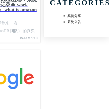
CATEGORIE
录🔥-work
n -what is amazon
案例分享
系统公告
家带来一场
namoDB 团队） 的真实
你对 Amazon 的
Read More
behavioral