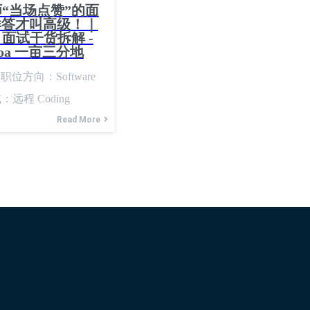
程师“当场点赞”的面
样答才叫高级！｜
 面试干货拆解 -
ern oa 一亩三分地
职位方向：Software
形式：远程 Coding
thon📍题型：算法 +
Read More
📍关键词：log fair