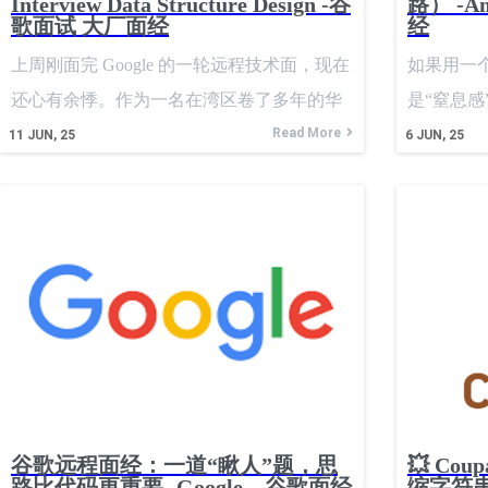
Interview Data Structure Design -谷
路） -A
歌面试 大厂面经
经
上周刚面完 Google 的一轮远程技术面，现在
如果用一
还心有余悸。作为一名在湾区卷了多年的华
是“窒息
人码农，本以为对各种算法题型早已刀枪不
Read More
语速飞快
11
JUN, 25
6
JUN, 25
入，但当面试官在共享文档上悠悠地敲出那
喘息的机
道题时，我还是结结实实地捏了一把汗。 它
我一个大
没有考什么高深的动态规划，也不是复杂的
CPU瞬间
图论，而是一个我们生活中再熟悉不过的场
接就甩给
景。 面试题的原文如下： Implement a
“Design a 
restaurant waitlist data
望我设计
器。这题
深，完全
神，确认
谷歌远程面经：一道“瞅人”题，思
💥 Co
持按用户
路比代码更重要 -Google – 谷歌面经
缩字符串