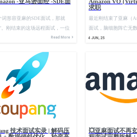
mazon -亚马逊面经 -SDE面
Amazon VO (Virt
求职
个词形容亚麻的SDE面试，那就
最近刚结束了亚麻（Am
感”。刚结束的这场远程面试，一位
面试，脑细胞阵亡无
的印度小哥，从头到尾没给我半点
Read More
职路上苦苦挣扎的同
4
JUN, 25
会。没有多余的寒暄，直接就甩给
面经有多重要，所以
部头的系统设计题，感觉大脑的
些个人感悟码出来，
被拉满。 面试开始没几句寒暄，直
未来要面试亚麻的小
我一个大部头的系统设计题。
考，主打就是一个信
scalable API Rate Limiter.” 面试官希
次面的是New Gra
一个可扩展的API请求速率限制
挺看重候选人的思考
算是老朋友了，但亚麻问得非常
面试第一轮上来通常
不是背模板就能过的。我先稳住心
（BQ）热身，面试官
了几个关键的设计目标，比如要支
算轻松。他先问了： q1: real
upang 技术面试实录 | 解码压
💥亚麻面试不再
或IP进行限制，并且延迟要做到毫
for your
 + 数据倾斜优化，秒变高
程面试完整拆解：Re