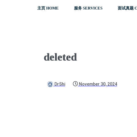
主页 HOME
服务 SERVICES
面试真题 C
deleted
DrShi
November 30, 2024