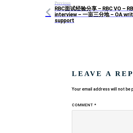
Previous
RBC面试经验分享 – RBC VO – R
interview – 一亩三分地 – OA writ
support
LEAVE A RE
Your email address will not be 
COMMENT
*