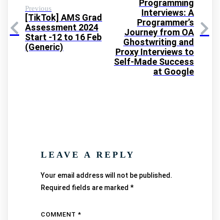
Programming
Previous
Interviews: A
[TikTok] AMS Grad
Programmer’s
Assessment 2024
Journey from OA
Start -12 to 16 Feb
Ghostwriting and
(Generic)
Proxy Interviews to
Self-Made Success
at Google
LEAVE A REPLY
Your email address will not be published.
Required fields are marked
*
COMMENT
*