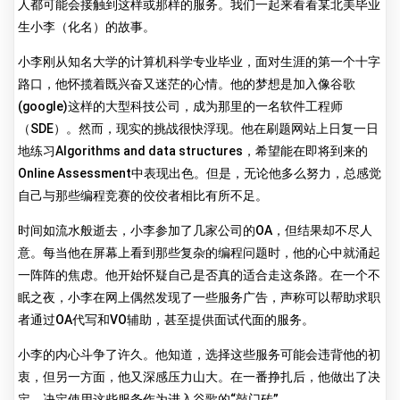
人都可能会接触到这样或那样的服务。我们一起来看看某北美毕业
生小李（化名）的故事。
小李刚从知名大学的计算机科学专业毕业，面对生涯的第一个十字
路口，他怀揽着既兴奋又迷茫的心情。他的梦想是加入像谷歌
(google)这样的大型科技公司，成为那里的一名软件工程师
（SDE）。然而，现实的挑战很快浮现。他在刷题网站上日复一日
地练习Algorithms and data structures，希望能在即将到来的
Online Assessment中表现出色。但是，无论他多么努力，总感觉
自己与那些编程竞赛的佼佼者相比有所不足。
时间如流水般逝去，小李参加了几家公司的OA，但结果却不尽人
意。每当他在屏幕上看到那些复杂的编程问题时，他的心中就涌起
一阵阵的焦虑。他开始怀疑自己是否真的适合走这条路。在一个不
眠之夜，小李在网上偶然发现了一些服务广告，声称可以帮助求职
者通过OA代写和VO辅助，甚至提供面试代面的服务。
小李的内心斗争了许久。他知道，选择这些服务可能会违背他的初
衷，但另一方面，他又深感压力山大。在一番挣扎后，他做出了决
定，决定使用这些服务作为进入谷歌的“敲门砖”。