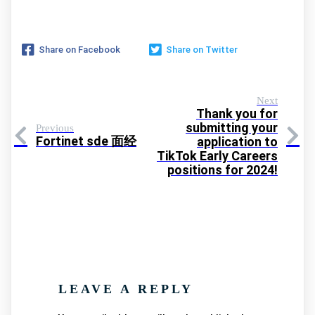
Share on Facebook
Share on Twitter
Next
Thank you for
submitting your
Previous
Fortinet sde 面经
application to
TikTok Early Careers
positions for 2024!​
LEAVE A REPLY