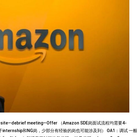
onsite—debrief meeting—Offer （Amazon SDE岗面试流程均需要4-
internship和NG岗，少部分有经验的岗也可能涉及到） OA1：调试 一