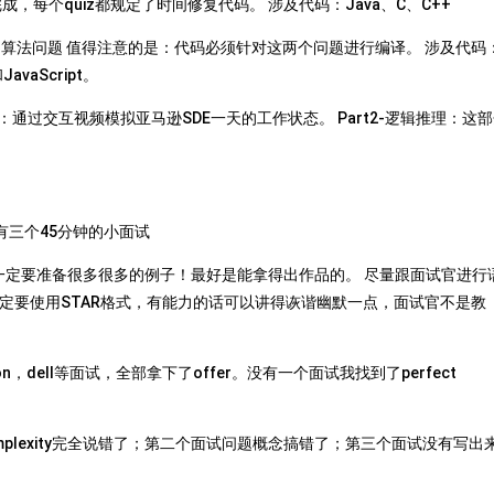
内完成，每个quiz都规定了时间修复代码。 涉及代码：Java、C、C++
+算法问题 值得注意的是：代码必须针对这两个问题进行编译。 涉及代码
avaScript。
游戏：通过交互视频模拟亚马逊SDE一天的工作状态。 Part2-逻辑推理：这
共有三个45分钟的小面试
ple的问题 一定要准备很多很多的例子！最好是能拿得出作品的。 尽量跟面试官进行
定要使用STAR格式，有能力的话可以讲得诙谐幽默一点，面试官不是教
，dell等面试，全部拿下了offer。没有一个面试我找到了perfect
mplexity完全说错了；第二个面试问题概念搞错了；第三个面试没有写出