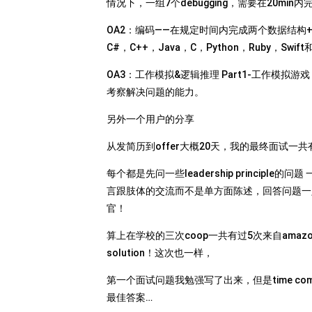
情况下，一组7个debugging，需要在20min
OA2：编码——在规定时间内完成两个数据结构
C#，C++，Java，C，Python，Ruby，Swift和J
OA3：工作模拟&逻辑推理 Part1-工作模拟
考察解决问题的能力。
另外一个用户的分享
从发简历到offer大概20天，我的最终面试一
每个都是先问一些leadership princi
言跟肢体的交流而不是单方面陈述，回答问题一
官！
算上在学校的三次coop一共有过5次来自amazon
solution！这次也一样，
第一个面试问题我勉强写了出来，但是time co
最佳答案…