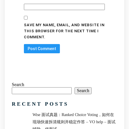
SAVE MY NAME, EMAIL, AND WEBSITE IN
THIS BROWSER FOR THE NEXT TIME I
COMMENT.
Search
Search
RECENT POSTS
Wise 面试真题：Ranked Choice Voting，如何在
现场快速拆清规则并稳定作答 – VO help – 面试