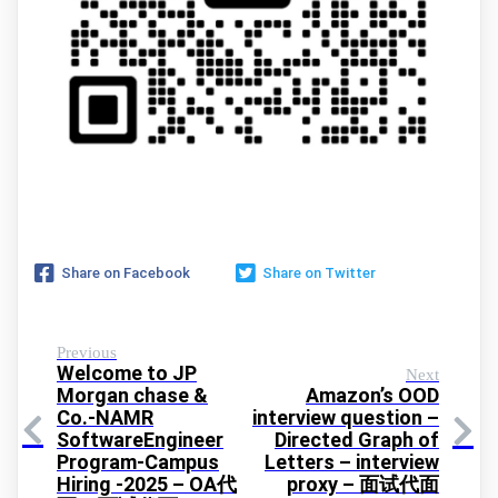
Share on Facebook
Share on Twitter
Previous
Welcome to JP
Next
Morgan chase &
Amazon’s OOD
Co.-NAMR
interview question –
SoftwareEngineer
Directed Graph of
Program-Campus
Letters – interview
Hiring -2025 – OA代
proxy – 面试代面