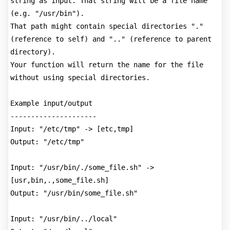
string as input. That string will be a file name 
(e.g. "/usr/bin").
That path might contain special directories "." 
(reference to self) and ".." (reference to parent 
directory).
Your function will return the name for the file 
without using special directories.
Example input/output
---------------------
Input: "/etc/tmp" -> [etc,tmp]
Output: "/etc/tmp"
Input: "/usr/bin/./some_file.sh" -> 
[usr,bin,.,some_file.sh]
Output: "/usr/bin/some_file.sh"
Input: "/usr/bin/../local"