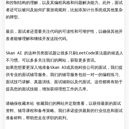
和控制结构的理解，以及其编程风格和问题解决能力。此外，面试
者还可以被问及如何扩展游戏规则，比如添加计分系统或其他复杂
的牌型。

最后，面试者还需要关注代码的可读性和可维护性，以确保其他开
发者能够理解和继续开发这段代码。

Skan AI 的这种另类面试题让很多只刷LeetCode算法题的候选人
不习惯。可以多多关注我们的网站，获取更多资讯。

如果您想要更深入地准备Skan AI或其他科技公司的面试，我们提
供专业的面试辅导服务。我们的辅导服务包括一对一的编程练习、
面试技巧讲解、真题演练、面试辅助以及代面试。这些都将有助于
提高您的面试技能，增加获得理想工作的几率。

请确保收藏本站 收藏我们的网站并定期查看，以获得最新的面试
资料、辅导课程和备考策略。我们承诺提供最新的行业信息和面试
准备材料，帮助您走在求职的前列。
