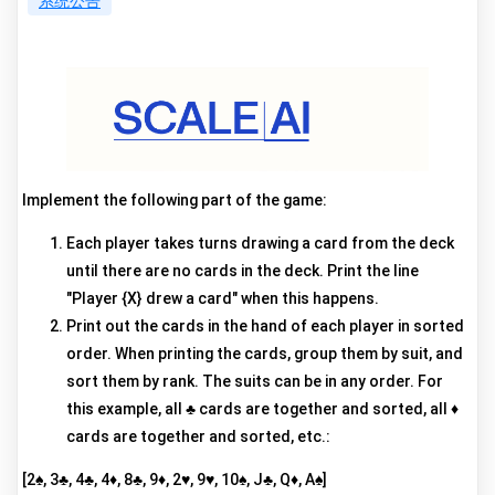
系统公告
Implement the following part of the game:
Each player takes turns drawing a card from the deck
until there are no cards in the deck. Print the line
"Player {X} drew a card" when this happens.
Print out the cards in the hand of each player in sorted
order. When printing the cards, group them by suit, and
sort them by rank. The suits can be in any order. For
this example, all ♣ cards are together and sorted, all ♦
cards are together and sorted, etc.:
[2♠, 3♣, 4♣, 4♦, 8♣, 9♦, 2♥, 9♥, 10♠, J♣, Q♦, A♠]