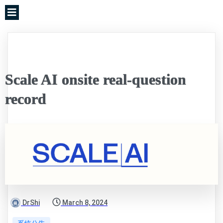
Scale AI onsite real-question
record
DrShi
March 8, 2024