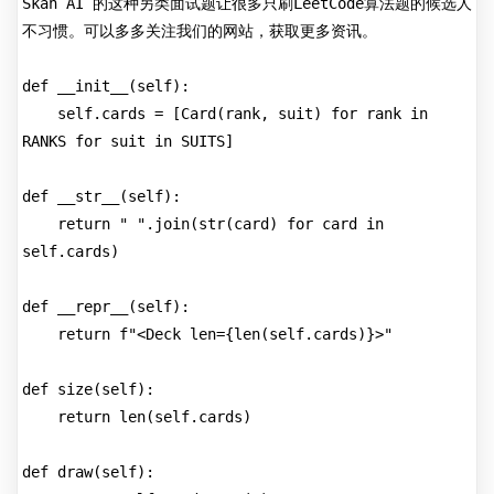
Skan AI 的这种另类面试题让很多只刷LeetCode算法题的候选人
不习惯。可以多多关注我们的网站，获取更多资讯。

def __init__(self):

    self.cards = [Card(rank, suit) for rank in 
RANKS for suit in SUITS]

def __str__(self):

    return " ".join(str(card) for card in 
self.cards)

def __repr__(self):

    return f"<Deck len={len(self.cards)}>"

def size(self):

    return len(self.cards)

def draw(self):
