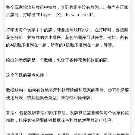
每个玩家轮流从牌组中抽牌，直到牌组中没有牌为止。每当有玩家
抽牌时，打印出“Player {X} drew a card”。

打印出每个玩家手中的牌，牌要按照顺序排列。在打印时，要按照
花色分组，并按牌的大小排序。花色的顺序可以任意。例如，所有
的♣按顺序排列在一起，所有的♦按顺序排列在一起，等等。

给出的示例牌是一个数组，包含了各种花色和数值的牌。

这个问题的要点包括：

数据结构: 如何有效地表示和处理牌组和玩家的手牌。你可能需要
使用列表（或其他集合类型）来存储和操作牌。

算法: 包括发牌算法和排序算法。发牌算法需要确保每个玩家轮流
抽牌，排序算法需要能够根据花色和牌值对手牌进行排序。
