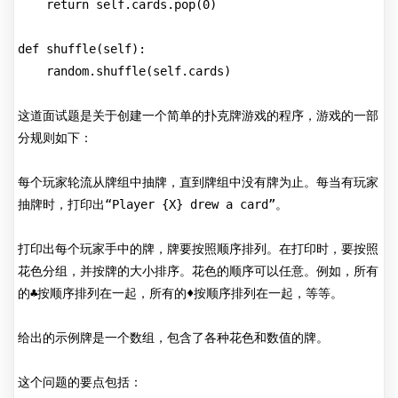
    return self.cards.pop(0)

def shuffle(self):

    random.shuffle(self.cards)

这道面试题是关于创建一个简单的扑克牌游戏的程序，游戏的一部
分规则如下：

每个玩家轮流从牌组中抽牌，直到牌组中没有牌为止。每当有玩家
抽牌时，打印出“Player {X} drew a card”。

打印出每个玩家手中的牌，牌要按照顺序排列。在打印时，要按照
花色分组，并按牌的大小排序。花色的顺序可以任意。例如，所有
的♣按顺序排列在一起，所有的♦按顺序排列在一起，等等。

给出的示例牌是一个数组，包含了各种花色和数值的牌。

这个问题的要点包括：
