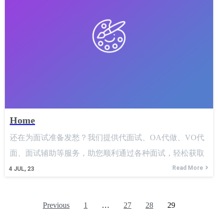
被堵上，比如面试不挖简历，就是单纯的BQ、coding、
system design，面试不允许录音录像，否则有privacy
concern，面试feedback当中甚至he/she都不能提，general
Home
还在为面试准备发愁？我们提供代面试、OA代做、VO代
面、面试辅助等服务，助您顺利通过各种面试，轻松获取
理想职位。 "English Version" FAANG求职直通车 | VO &
Read More
4
JUL, 23
OA Support 助你拿下全球知名科技企业Offer！
Previous
1
…
27
28
29