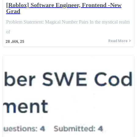
[Roblox] Software Engineer, Frontend -New
Grad
Problem Statement: Magical Number Pairs In the mystical realm
of
Read More
28
JAN, 25