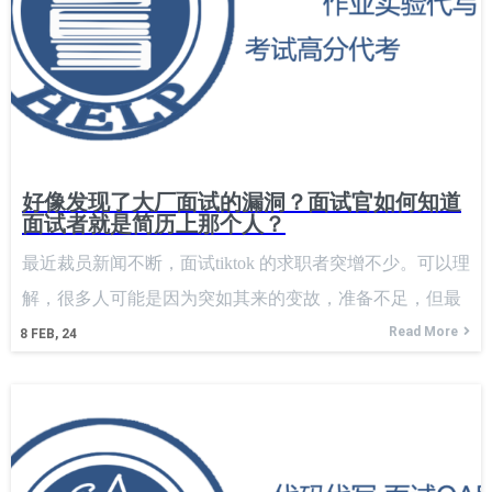
终走在行业前沿，提供的职位涵盖了从数据科学到软件工
程，再到人工智能的各个方面。 Meta的强势招聘可能来源
于近期的股票涨势，但是据内部认识透露，目前E4及以下
级别的岗位目前不再收简历，2月份面试的基本是来源于去
年12月份投递的简历。这告诉我们：投简历也要关心股价
~。 Tik Tok已经强势了接近半年之久，虽然其面试过程非
好像发现了大厂面试的漏洞？面试官如何知道
常的折磨，而且不太尊重候选人的态度让很多人接受不
面试者就是简历上那个人？
了。但是寒冬行情下，不少人也把Tik Tok当成了最后的救
最近裁员新闻不断，面试tiktok 的求职者突增不少。可以理
命稻草，甚至有人只收到过Tik Tok的面试邀请。据分析，
解，很多人可能是因为突如其来的变故，准备不足，但最
Tik Tok强势开启招聘的原因是其较高的离职率，快速发展
近十个面试里有七八个明显作弊，这个比例实在是令人震
Read More
8
FEB, 24
要求员工持续创新，以应对市场上不断变化的趋势和用户
惊。 我们通常出的题目都是LeetCode前200的经典题目加
需求。这种需要快速反应和不断适应的文化可能会给员工
上一些小变种，本意是为了让大家放松一下，热热身。没
带来相当大的工作压力。在这样的背景下，TikTok强势开
想到，这样的题目也能逐字逐句地抄答案，而且抄得还不
启招聘，旨在填补人才缺口，并引入新鲜血液以维持其创
对，这实在是让人难以接受。 作弊的迹象其实很明显，比