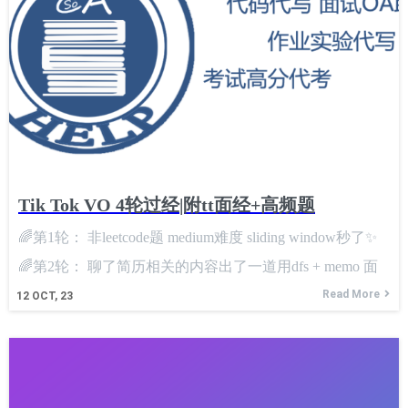
新活力和市场竞争力。 电子商务巨头Amazon和在线支付
如眼镜反光、键盘敲击声、频繁望向屏幕外、说的和写的
服务商Paypal同样在招聘市场上保持了强劲的态势，这可
不一致、多屏幕使用、摄像头只拍到侧脸等。本来一头雾
能与它们持续扩展服务和优化用户体验的需要有关。IT专
水，突然低头操作一番后就能说出最优解，这都是很大的
业人才在这些公司能够找到从云计算到机器学习等多个领
警示信号。一旦这种作弊行为被记录下来，不仅这次面试
域的机会。 技术创新企业如OpenAI和自动化软件公司
没戏，这样的记录还会长期留在你的档案里，未来所有的
Autodesk展示了对专业技术人才的稳定需求。这些公司在
招聘官和面试官都能看到，可能连面试机会都没有了... 希
人工智能、计算机视觉和设计自动化等尖端技术领域的研
望大家能够好好准备，熟悉经典题型再来参加面试。机会
Tik Tok VO 4轮过经|附tt面经+高频题
究和产品开发中，对人才的渴求一直未减。
很宝贵，千万别因一时的侥幸而毁了未来。 最后，如果你
🌈第1轮： 非leetcode题 medium难度 sliding window秒了✨
刷题量超过300，诚实守信，欢迎找我推荐。我也乐意提供
🌈第2轮： 聊了简历相关的内容出了一道用dfs + memo 面
一些面试指导，希望能帮助你们顺利找到工作。 最近一次
试官带着做出来的✨🌈第3轮： system
Read More
12
OCT, 23
面完一个candidate之后突然开始思考一个问题，如果面试
者从头到尾都是找的dai面，而且是同族裔、同性别那种，
面试官如何能发现是面试者被调包了呢？ 这个问题我和几
个朋友也讨论过，尤其是大厂面试时候这种漏洞似乎很难