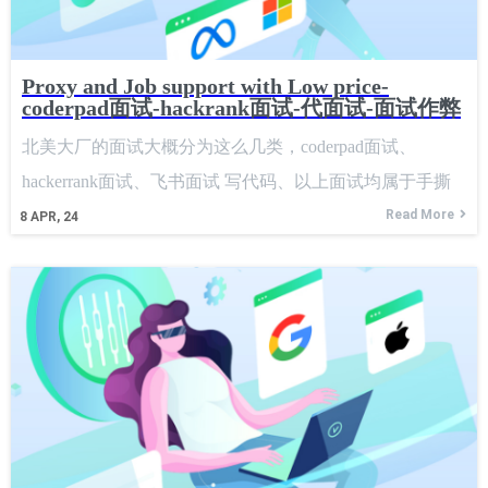
Proxy and Job support with Low price-
coderpad面试-hackrank面试-代面试-面试作弊
北美大厂的面试大概分为这么几类，coderpad面试、
hackerrank面试、飞书面试 写代码、以上面试均属于手撕
代码的类型。 要使用手撕代码 作弊大概有以下几类方法
Read More
8
APR, 24
HackerRank 双屏、提前得知 Hackerrank 题目、绕过
Hackerrank 监考、确认